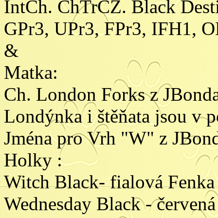
IntCh. ChTrCZ. Black Dest
GPr3, UPr3, FPr3, IFH1, 
&
Matka:
Ch. London Forks z JBond
Londýnka i štěňata jsou v 
Jména pro Vrh "W" z JBon
Holky :
Witch Black- fialová Fenka
Wednesday Black - červená