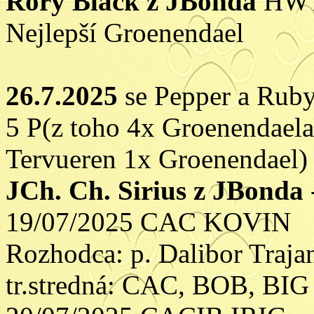
Rory Black z JBonda
HWT
Nejlepší Groenendael
26.7.2025
se Pepper a Ruby
5 P(z toho 4x Groenendaela
Tervueren 1x Groenendael)
JCh. Ch. Sirius z JBonda
19/07/2025 CAC KOVIN
Rozhodca: p. Dalibor Traja
tr.stredná: CAC, BOB, BIG 