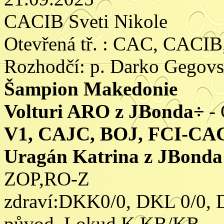
CACIB Sveti Nikole
Otevřená tř. : CAC, CACIB
Rozhodčí: p. Darko Gegov
Šampion Makedonie
Volturi ARO z JBonda÷
- 
V1, CAJC, BOJ, FCI-CA
Uragán Katrina z JBonda
ZOP,RO-Z
zdraví:DKK0/0, DKL 0/0, 
původ, Lokud K KB/KB