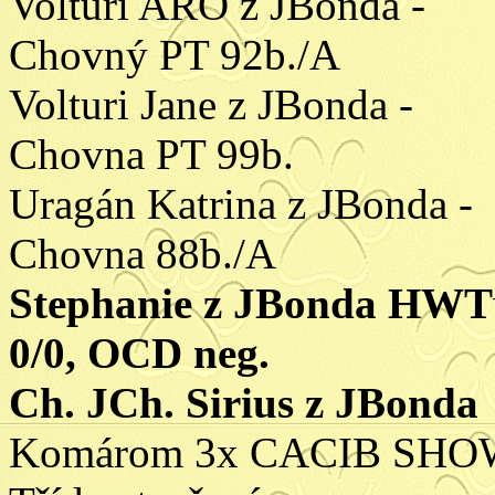
Volturi ARO z JBonda -
Chovný PT 92b./A
Volturi Jane z JBonda -
Chovna PT 99b.
Uragán Katrina z JBonda -
Chovna 88b./A
Stephanie z JBonda HWT
0/0, OCD neg.
Ch. JCh. Sirius z JBonda
Komárom 3x CACIB SHO