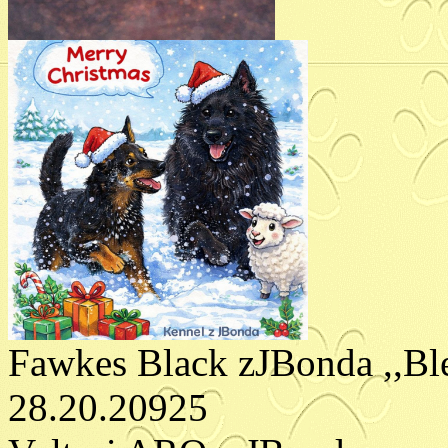
Fawkes Black zJBonda ,,Ble
28.20.20925