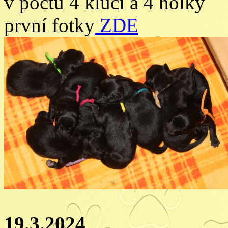
v počtu 4 kluci a 4 holky
první fotky
ZDE
19.3.2024