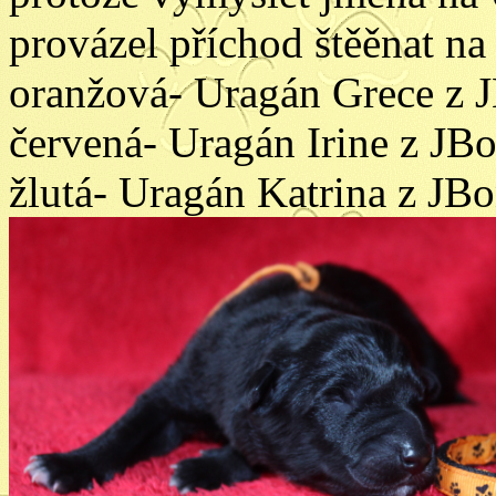
provázel příchod štěěnat n
oranžová- Uragán Grece z 
červená- Uragán Irine z JB
žlutá- Uragán Katrina z JB