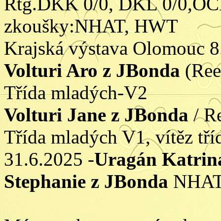
Rtg.DKK 0/0, DKL 0/0,OCD
zkoušky:NHAT, HWT
Krajská výstava Olomouc 8
Volturi Aro z JBonda
(Ree
Třída mladých-V2
Volturi Jane z JBonda
/ R
Třída mladých V1, vítěz tří
31.6.2025 -
Uragán Katrin
Stephanie z JBonda
NHAT,