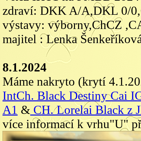
zdraví: DKK A/A,DKL 0/0,
výstavy: výborny,ChCZ ,
majitel : Lenka Šenkeříkov
8.1.2024
Máme nakryto (krytí 4.1.2
IntCh. Black Destiny Cai I
A1
&
CH. Lorelai Black z 
více informací k vrhu"U" p