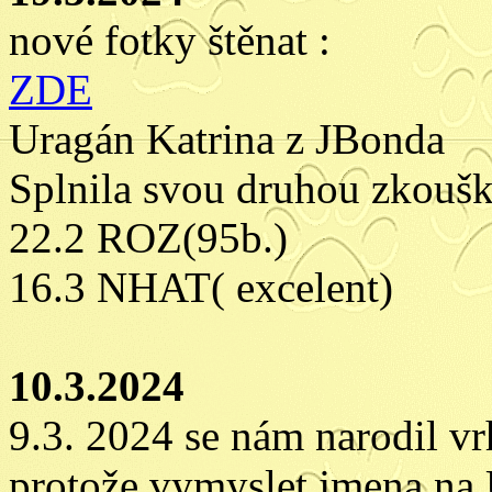
nové fotky štěnat :
ZDE
Uragán Katrina z JBonda
Splnila svou druhou zkouš
22.2 ROZ(95b.)
16.3 NHAT( excelent)
10.3.2024
9.3. 2024 se nám narodil v
protože vymyslet jmena na 