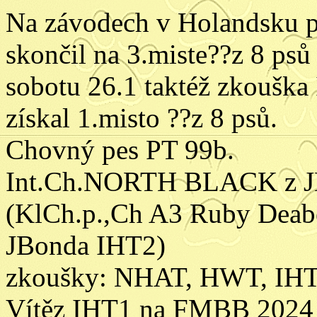
Na závodech v Holandsku p
skončil na 3.miste??z 8 ps
sobotu 26.1 taktéž zkouška
získal 1.misto ??z 8 psů.
Chovný pes PT 99b.
Int.Ch.NORTH BLACK z J
(KlCh.p.,Ch A3 Ruby Deabe
JBonda IHT2)
zkoušky: NHAT, HWT, IH
Vítěz IHT1 na FMBB 2024 I