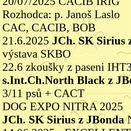
20/07/2025 CACIB IRIG
Rozhodca: p. Janoš Laslo
CAC, CACIB, BOB
21.6.2025
JCh. SK Sirius
výstava SKBO
22.6 zkoušky z paseni IHT
s.Int.Ch.North Black z J
3/11 psů + CACT
DOG EXPO NITRA 2025
JCh. SK Sirius z JBonda
N