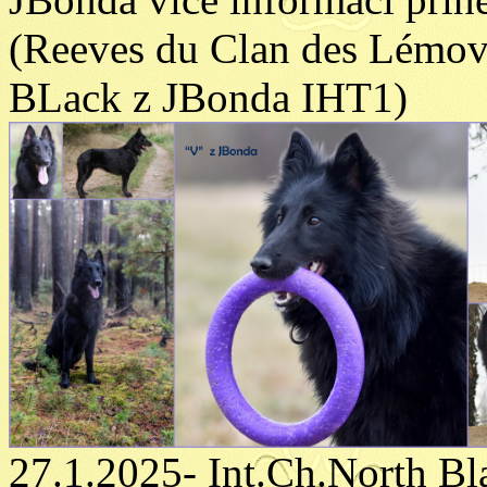
(Reeves du Clan des Lémo
BLack z JBonda IHT1)
27.1.2025- Int.Ch.North B