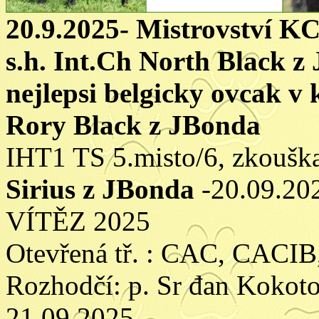
20.9.2025- Mistrovství K
s.h. Int.Ch North Black 
nejlepsi belgicky ovcak v
Rory Black z JBonda
IHT1 TS 5.misto/6, zkouška
Sirius z JBonda
-20.09.2
VÍTĚZ 2025
Otevřená tř. : CAC, CACIB
Rozhodčí: p. Sr đan Kokot
21.09.2025