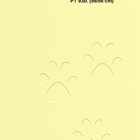
PT 93b. (58/58 cm)