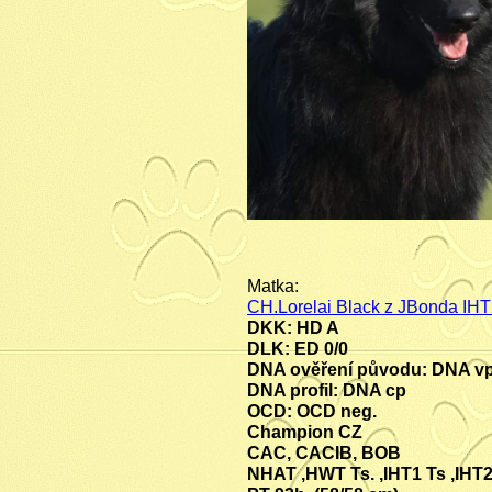
Matka:
CH.Lorelai Black z JBonda IH
DKK: HD A
DLK: ED 0/0
DNA ověření původu: DNA v
DNA profil: DNA cp
OCD: OCD neg.
Champion CZ
CAC, CACIB, BOB
NHAT ,HWT Ts. ,IHT1 Ts ,IHT2