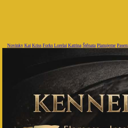
Novinky
Kai
Kriss
Forks
Lorelai
Katrina
Štěnata
Planujeme
Pasen